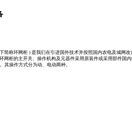
备
 ( 以下简称环网柜 ) 是我们在引进国外技术并按照国内农电及
3和G B 3 9 0 6标准。 环网柜的主开关、操作机构及元器件采用原装件或采用
型真空断路器。其操作方式分为动、电动两种。